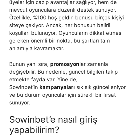
üyeler için cazip avantajlar sağlıyor, hem de
mevcut oyunculara düzenli destek sunuyor.
Özellikle, %100 hoş geldin bonusu birçok kişiyi
siteye çekiyor. Ancak, her bonusun belirli
koşulları bulunuyor. Oyuncuların dikkat etmesi
gereken önemli bir nokta, bu şartları tam
anlamıyla kavramaktır.
Bunun yanı sıra,
promosyon
lar zamanla
değişebilir. Bu nedenle, güncel bilgileri takip
etmekte fayda var. Yine de,
Sowinbet’in
kampanyaları
sık sık güncelleniyor
ve bu durum oyuncular için sürekli bir fırsat
sunuyor.
Sowinbet’e nasıl giriş
yapabilirim?