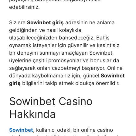
edebilirsiniz.
Sizlere
Sowinbet giriş
adresinin ne anlama
geldiğinden ve nasıl kolaylıkla
ulaşabileceğinizden bahsedeceğiz. Bahis
oynamak isteyenler için güvenilir ve kesintisiz
bir deneyim sunmayı amaçlayan Sowinbet,
üyelerine çeşitli promosyonlar ve bonuslar da
sağlayarak onları cezbetmeyi başarıyor. Online
dünyada kaybolmamanız için, güncel
Sowinbet
giriş
bilgilerini takip etmek oldukça önemlidir.
Sowinbet Casino
Hakkında
Sowinbet
, kullanıcı odaklı bir online casino