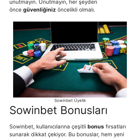
unutmayın. Unutmayın, her şeyden
önce
güvenliğiniz
öncelikli olmalı.
Sowinbet Üyelik
Sowinbet Bonusları
Sowinbet, kullanıcılarına çeşitli
bonus
fırsatları
sunarak dikkat çekiyor. Bu bonuslar, hem yeni