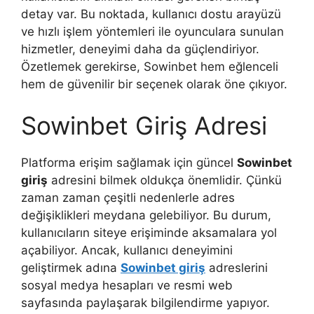
detay var. Bu noktada, kullanıcı dostu arayüzü
ve hızlı işlem yöntemleri ile oyunculara sunulan
hizmetler, deneyimi daha da güçlendiriyor.
Özetlemek gerekirse, Sowinbet hem eğlenceli
hem de güvenilir bir seçenek olarak öne çıkıyor.
Sowinbet Giriş Adresi
Platforma erişim sağlamak için güncel
Sowinbet
giriş
adresini bilmek oldukça önemlidir. Çünkü
zaman zaman çeşitli nedenlerle adres
değişiklikleri meydana gelebiliyor. Bu durum,
kullanıcıların siteye erişiminde aksamalara yol
açabiliyor. Ancak, kullanıcı deneyimini
geliştirmek adına
Sowinbet giriş
adreslerini
sosyal medya hesapları ve resmi web
sayfasında paylaşarak bilgilendirme yapıyor.