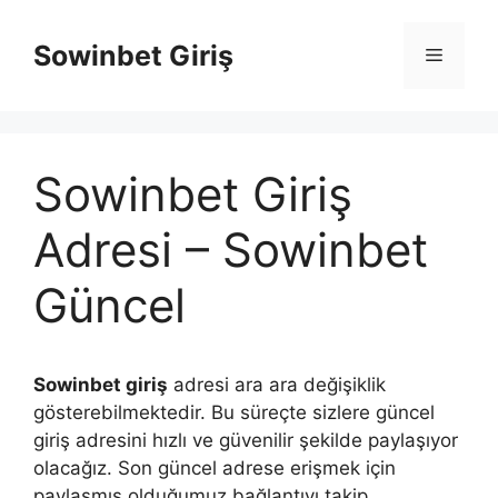
İçeriğe
atla
Sowinbet Giriş
Menü
Sowinbet Giriş
Adresi – Sowinbet
Güncel
Sowinbet giriş
adresi ara ara değişiklik
gösterebilmektedir. Bu süreçte sizlere güncel
giriş adresini hızlı ve güvenilir şekilde paylaşıyor
olacağız. Son güncel adrese erişmek için
paylaşmış olduğumuz bağlantıyı takip