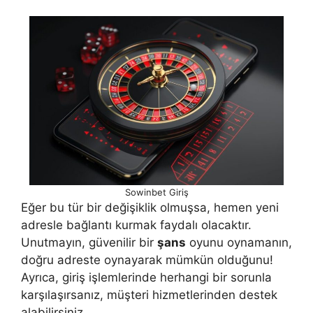
Sowinbet Giriş
Eğer bu tür bir değişiklik olmuşsa, hemen yeni
adresle bağlantı kurmak faydalı olacaktır.
Unutmayın, güvenilir bir
şans
oyunu oynamanın,
doğru adreste oynayarak mümkün olduğunu!
Ayrıca, giriş işlemlerinde herhangi bir sorunla
karşılaşırsanız, müşteri hizmetlerinden destek
alabilirsiniz.