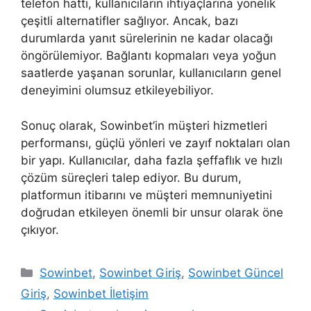
telefon hattı, kullanıcıların ihtiyaçlarına yönelik
çeşitli alternatifler sağlıyor. Ancak, bazı
durumlarda yanıt sürelerinin ne kadar olacağı
öngörülemiyor. Bağlantı kopmaları veya yoğun
saatlerde yaşanan sorunlar, kullanıcıların genel
deneyimini olumsuz etkileyebiliyor.
Sonuç olarak, Sowinbet’in müşteri hizmetleri
performansı, güçlü yönleri ve zayıf noktaları olan
bir yapı. Kullanıcılar, daha fazla şeffaflık ve hızlı
çözüm süreçleri talep ediyor. Bu durum,
platformun itibarını ve müşteri memnuniyetini
doğrudan etkileyen önemli bir unsur olarak öne
çıkıyor.
Kategoriler
Sowinbet
,
Sowinbet Giriş
,
Sowinbet Güncel
Giriş
,
Sowinbet İletişim