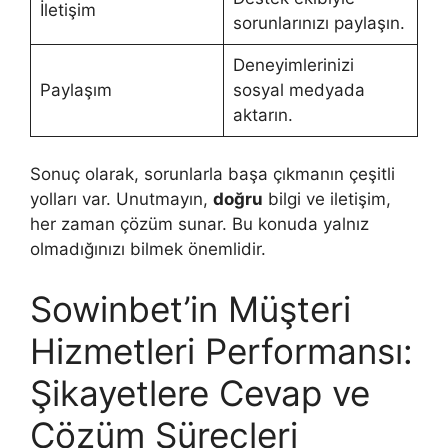
İletişim
sorunlarınızı paylaşın.
Deneyimlerinizi
Paylaşım
sosyal medyada
aktarın.
Sonuç olarak, sorunlarla başa çıkmanın çeşitli
yolları var. Unutmayın,
doğru
bilgi ve iletişim,
her zaman çözüm sunar. Bu konuda yalnız
olmadığınızı bilmek önemlidir.
Sowinbet’in Müşteri
Hizmetleri Performansı:
Şikayetlere Cevap ve
Çözüm Süreçleri