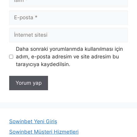
E-
posta
İnternet
sitesi
Daha sonraki yorumlarımda kullanılması için
adım, e-posta adresim ve site adresim bu
tarayıcıya kaydedilsin.
Sowinbet Yeni Giriş
Sowinbet Müşteri Hizmetleri