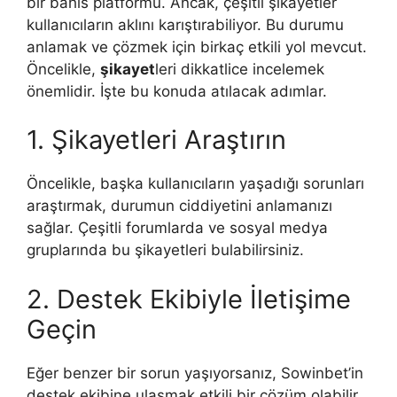
bir bahis platformu. Ancak, çeşitli şikayetler
kullanıcıların aklını karıştırabiliyor. Bu durumu
anlamak ve çözmek için birkaç etkili yol mevcut.
Öncelikle,
şikayet
leri dikkatlice incelemek
önemlidir. İşte bu konuda atılacak adımlar.
1. Şikayetleri Araştırın
Öncelikle, başka kullanıcıların yaşadığı sorunları
araştırmak, durumun ciddiyetini anlamanızı
sağlar. Çeşitli forumlarda ve sosyal medya
gruplarında bu şikayetleri bulabilirsiniz.
2. Destek Ekibiyle İletişime
Geçin
Eğer benzer bir sorun yaşıyorsanız, Sowinbet’in
destek ekibine ulaşmak etkili bir çözüm olabilir.