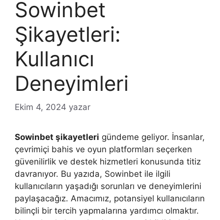
Sowinbet
Şikayetleri:
Kullanıcı
Deneyimleri
Ekim 4, 2024
yazar
Sowinbet şikayetleri
gündeme geliyor. İnsanlar,
çevrimiçi bahis ve oyun platformları seçerken
güvenilirlik ve destek hizmetleri konusunda titiz
davranıyor. Bu yazıda, Sowinbet ile ilgili
kullanıcıların yaşadığı sorunları ve deneyimlerini
paylaşacağız. Amacımız, potansiyel kullanıcıların
bilinçli bir tercih yapmalarına yardımcı olmaktır.