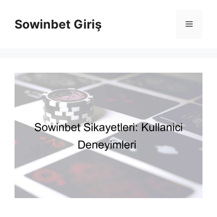
İçeriğe
atla
Sowinbet Giriş
Menü