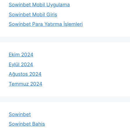
Sowinbet Mobil Uygulama
Sowinbet Mobil Giriş
Sowinbet Para Yatırma İşlemleri
Ekim 2024
Eylül 2024
Ağustos 2024
Temmuz 2024
Sowinbet
Sowinbet Bahis