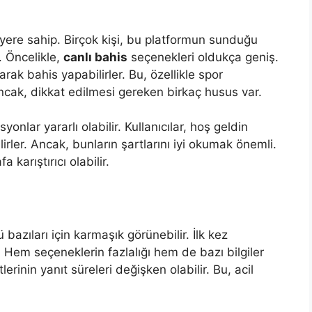
 yere sahip. Birçok kişi, bu platformun sunduğu
. Öncelikle,
canlı bahis
seçenekleri oldukça geniş.
larak bahis yapabilirler. Bu, özellikle spor
ncak, dikkat edilmesi gereken birkaç husus var.
nlar yararlı olabilir. Kullanıcılar, hoş geldin
ilirler. Ancak, bunların şartlarını iyi okumak önemli.
karıştırıcı olabilir.
bazıları için karmaşık görünebilir. İlk kez
. Hem seçeneklerin fazlalığı hem de bazı bilgiler
rinin yanıt süreleri değişken olabilir. Bu, acil