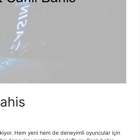
ahis
kiyor. Hem yeni hem de deneyimli oyuncular için