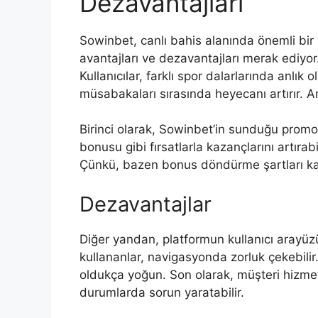
Dezavantajları
Sowinbet, canlı bahis alanında önemli bir
avantajları ve dezavantajları merak ediyor
Kullanıcılar, farklı spor dalarlarında anlık o
müsabakaları sırasında heyecanı artırır. A
Birinci olarak, Sowinbet’in sunduğu promosyo
bonusu gibi fırsatlarla kazançlarını artırab
Çünkü, bazen bonus döndürme şartları kafa 
Dezavantajlar
Diğer yandan, platformun kullanıcı arayüzü 
kullananlar, navigasyonda zorluk çekebilir
oldukça yoğun. Son olarak, müşteri hizmetle
durumlarda sorun yaratabilir.