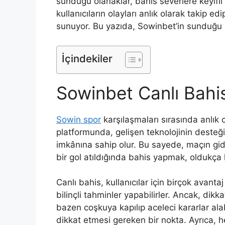
sunduğu olanaklar, bahis severlere keyifli
kullanıcıların olayları anlık olarak takip e
sunuyor. Bu yazıda, Sowinbet’in sunduğu 
İçindekiler
Sowinbet Canlı Bahis
Sowin spor
karşılaşmaları sırasında anlık 
platformunda, gelişen teknolojinin desteği 
imkânına sahip olur. Bu sayede, maçın gidiş
bir gol atıldığında bahis yapmak, oldukça
Canlı bahis, kullanıcılar için birçok avanta
bilinçli tahminler yapabilirler. Ancak, dikk
bazen coşkuya kapılıp aceleci kararlar alab
dikkat etmesi gereken bir nokta. Ayrıca, 