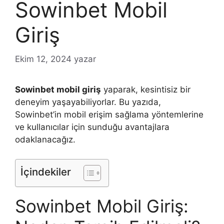
Sowinbet Mobil
Giriş
Ekim 12, 2024
yazar
Sowinbet mobil giriş
yaparak, kesintisiz bir
deneyim yaşayabiliyorlar. Bu yazıda,
Sowinbet’in mobil erişim sağlama yöntemlerine
ve kullanıcılar için sunduğu avantajlara
odaklanacağız.
İçindekiler
Sowinbet Mobil Giriş: