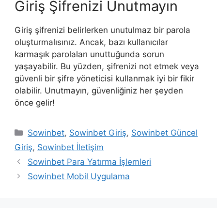
Giriş Şifrenizi Unutmayın
Giriş şifrenizi belirlerken unutulmaz bir parola
oluşturmalısınız. Ancak, bazı kullanıcılar
karmaşık parolaları unuttuğunda sorun
yaşayabilir. Bu yüzden, şifrenizi not etmek veya
güvenli bir şifre yöneticisi kullanmak iyi bir fikir
olabilir. Unutmayın, güvenliğiniz her şeyden
önce gelir!
Kategoriler
Sowinbet
,
Sowinbet Giriş
,
Sowinbet Güncel
Giriş
,
Sowinbet İletişim
Sowinbet Para Yatırma İşlemleri
Sowinbet Mobil Uygulama