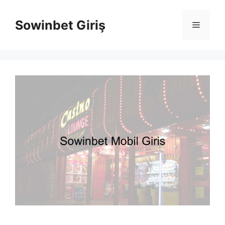
İçeriğe
atla
Sowinbet Giriş
Menü