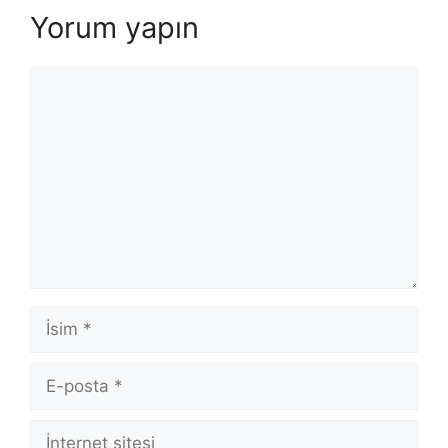
Yorum yapın
Yorum
İsim
E-
posta
İnternet