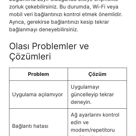
zorluk çekebilirsiniz. Bu durumda, Wi-Fi veya
mobil veri bağlantınızı kontrol etmek önemlidir.
Ayrıca, gerekirse bağlantınızı kesip tekrar
bağlanmayı deneyebilirsiniz.
Olası Problemler ve
Çözümleri
Problem
Çözüm
Uygulamayı
Uygulama açılamıyor
güncelleyip tekrar
deneyin.
Ağ ayarlarını kontrol
edin ve
Bağlantı hatası
modem/repetitoru